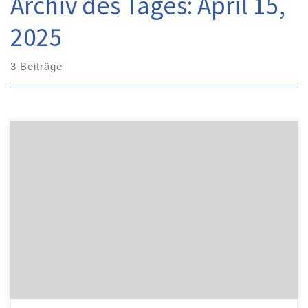
Archiv des Tages:
April 15,
2025
3 Beiträge
Berlin – Das Bundesgesundheitsministerium (BMG) gibt den
Startschuss zum bundesweiten Roll-out der elektronischen
Patientenakte (ePA). Nachdem Minister Karl Lauterbach (SPD)
vergangene Woche auf der Digital-Messe DMEA eine
„Hochlaufphase“ angekündigt hatte, heißt es nun in einem
Schreiben an die Gesellschafter der Gematik: „Die ePA kann ab…
[weiter lesen]