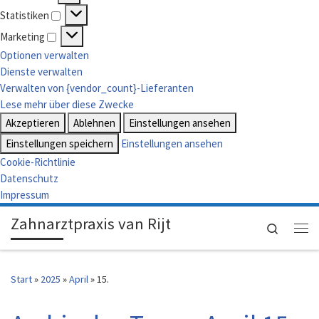
Vorlieben
Statistiken
Statistiken
Marketing
Marketing
Optionen verwalten
Dienste verwalten
Verwalten von {vendor_count}-Lieferanten
Lese mehr über diese Zwecke
Akzeptieren
Ablehnen
Einstellungen ansehen
Einstellungen speichern
Einstellungen ansehen
Cookie-Richtlinie
Datenschutz
Impressum
Zahnarztpraxis van Rijt
Search
Me
Start
»
2025
»
April
»
15.