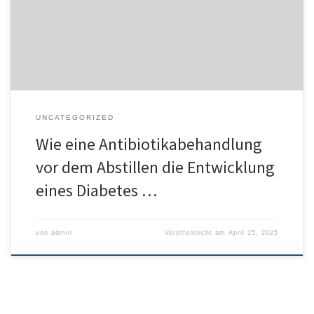
eine fehlende Aktivierung von Makrophagen durch Darmmikroben
zurück, die in die Inselzellen einwandern und dort ein…[weiter
lesen]
UNCATEGORIZED
Wie eine Antibiotikabehandlung
vor dem Abstillen die Entwicklung
eines Diabetes …
von
admin
Veröffentlicht am
April 15, 2025