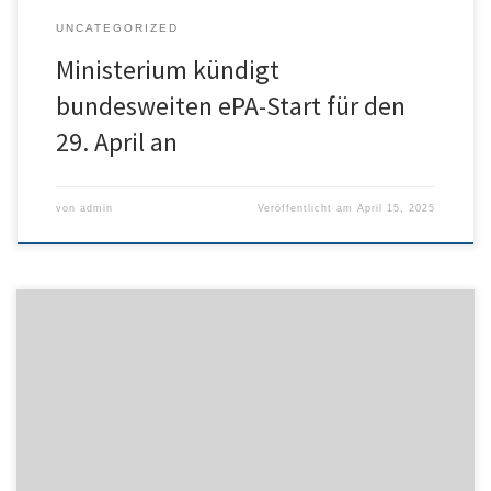
UNCATEGORIZED
Ministerium kündigt
bundesweiten ePA-Start für den
29. April an
von
admin
Veröffentlicht am
April 15, 2025
Tübingen – Bakteriophagen sind als alternativer
Behandlungsansatz zu Antibiotika bei multiresistenten Erregern in
den Fokus der Forschung gerückt. Der Stellenwert von
Phagentherapien gegen Methicillin-resistente Staphylococcus
aureus (MRSA) könnte mit Hilfe der neu entwickelten Methode
schneller steigen ( Cell Reports , 2025;…[weiter lesen]