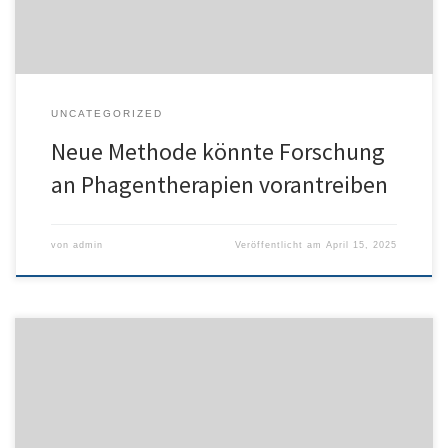
UNCATEGORIZED
Neue Methode könnte Forschung
an Phagentherapien vorantreiben
von
admin
Veröffentlicht am
April 15, 2025
Boulder/Colorado – Eine Antibiotikabehandlung gegen Ende der
Stillphase kann bei Mäusen die Bildung von Insulin-
produzierenden Beta-Zellen im Pankreas vermindern. Forscher
führen dies in Science (2025; DOI: 10.1126/science.adn0953) auf