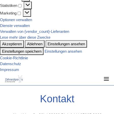
Vorlieben
Statistiken
Statistiken
Marketing
Marketing
Optionen verwalten
Dienste verwalten
Verwalten von {vendor_count}-Lieferanten
Lese mehr über diese Zwecke
Akzeptieren
Ablehnen
Einstellungen ansehen
Einstellungen speichern
Einstellungen ansehen
Cookie-Richtlinie
Datenschutz
Impressum
Skip
to
content
Kontakt