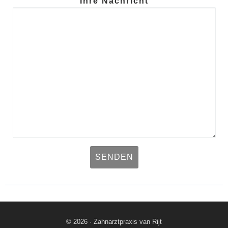
Ihre Nachricht
Bitte lasse dieses Feld 
© 2026 · Zahnarztpraxis van Rijt