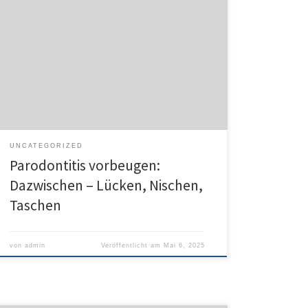
Schon gewusst? Zahnbürsten erreichen nur 70 Prozent
der Zahnoberfläche. Um auch die restlichen Flächen
zu reinigen, sollten Zahnzwischenraumbürsten oder
Zahnseide täglich zum Einsatz kommen. Denn je
weniger Zahnbelag anhaftet, desto niedriger ist das
Risiko für eine Zahnfleischentzündung. Sie kann sich zu
einer Parodontitis weiterentwickeln. Laut aktueller
Sechster Deutscher Mundgesundheitsstudie (DMS […]
UNCATEGORIZED
Parodontitis vorbeugen:
Dazwischen – Lücken, Nischen,
Taschen
von
admin
Veröffentlicht am
Mai 6, 2025