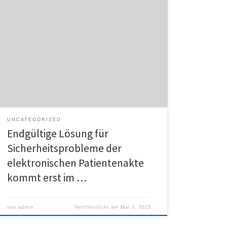
Berlin – Die elektronische Patientenakte (ePA) kommt
nicht aus den Schlagzeilen. Kurz nach dem Start am
vergangenen Dienstag hat der Chaos Computer Club
(CCC) neue Sicherheitslücken aufgedeckt. Die sind
zwar zügig gestopft worden, aber es bleiben
Restrisiken, wie das Bundesamt für Sicherheit in der
Informationstechnik (BSI) dem Deutschen Ärzteblatt…
[weiter lesen]
UNCATEGORIZED
Endgültige Lösung für
Sicherheitsprobleme der
elektronischen Patientenakte
kommt erst im …
von
admin
Veröffentlicht am
Mai 2, 2025