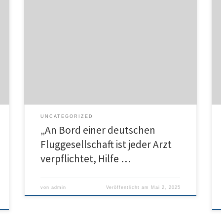
Wiesbaden – „Haben wir eine Ärztin oder einen Arzt
an Bord?“ Ertönt diese Ansage im Flugzeug, heißt das
für mitreisende Medizinerinnen und Mediziner, dass
sie gebraucht werden. Zu solchen Notfällen in der Luft
hält Flugmediziner Sven-Karsten Peters von der
Lufthansa einen Vortrag beim Kongress der Deutschen
Gesellschaft für Innere Medizin […]
UNCATEGORIZED
„An Bord einer deutschen
Fluggesellschaft ist jeder Arzt
verpflichtet, Hilfe …
von
admin
Veröffentlicht am
Mai 2, 2025