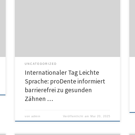
Am 28. Mai ist Internationaler Tag der Leichten Sprache
Wissen zu gesunden Zähnen und Zahnfleisch für alle
zugänglich machen Website barrierefrei.prodente.de
Gesunde Zähne für einen gesunden Körper Anlässlich
des Internationalen Tags der Leichten Sprache am 28.
Mai macht die Initiative proDente darauf aufmerksam,
dass Informationen rund um gesunde Zähne und […]
UNCATEGORIZED
Internationaler Tag Leichte
Sprache: proDente informiert
barrierefrei zu gesunden
Zähnen …
von
admin
Veröffentlicht am
Mai 20, 2025