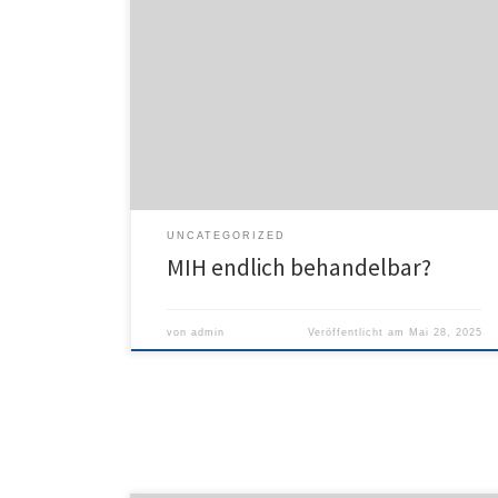
Mehr als jedes siebte Kind in Deutschland ist im Alter
von zwölf Jahren von einer Molaren-Inzisiven-
Hypomineralisation (MIH), umgangssprachlich auch
Kreidezähne genannt, betroffen. Das zeigen Daten
der aktuellen Deutschen Mundgesundheitsstudie DMS
6, die kürzlich vorgestellt wurde. Die ersten
bleibenden Backenzähne sowie möglicherweise
Frontzähne der Kinder haben weiße, gelbliche oder
braune Flecken, […]
UNCATEGORIZED
MIH endlich behandelbar?
von
admin
Veröffentlicht am
Mai 28, 2025