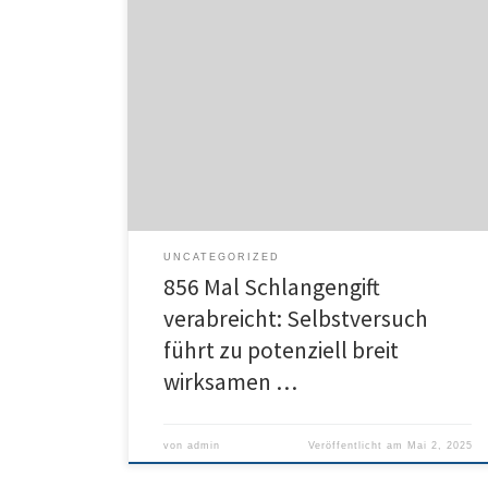
San Francisco – Forschende aus den USA haben ein
Antivenin für Schlangenbisse entwickelt, das in
Mausexperimenten gegen das Gift von 19 der
weltweit giftigsten Schlangen wirkte. Hierfür
verwendeten sie das Blut eines Spenders, der sich
über 2 Jahrzehnte – freiwillig – insgesamt 856-mal
dem Gift von diversen Schlangen ausgesetzt hat. […]
UNCATEGORIZED
856 Mal Schlangengift
verabreicht: Selbstversuch
führt zu potenziell breit
wirksamen …
von
admin
Veröffentlicht am
Mai 2, 2025