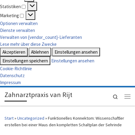
Vorlieben
Statistiken
Statistiken
Marketing
Marketing
Optionen verwalten
Dienste verwalten
Verwalten von {vendor_count}-Lieferanten
Lese mehr über diese Zwecke
Akzeptieren
Ablehnen
Einstellungen ansehen
Einstellungen speichern
Einstellungen ansehen
Cookie-Richtlinie
Datenschutz
Impressum
Zahnarztpraxis van Rijt
Search
Me
Start
»
Uncategorized
»
Funktionelles Konnektom: Wissenschaftler
erstellen bei einer Maus den kompletten Schaltplan der Sehrinde