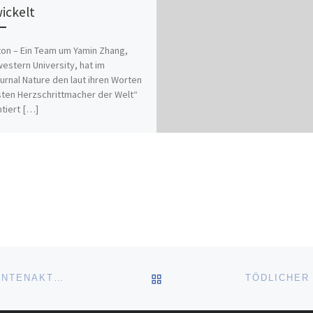
ickelt
on – Ein Team um Yamin Zhang,
estern University, hat im
urnal Nature den laut ihren Worten
sten Herzschrittmacher der Welt“
tiert […]
ZURÜCK ZUR BEITRAGSL
SICHERHEITSDEBATTE ZU ELEKTRONISCHER PATIENTENAKTE GEHT WEITER