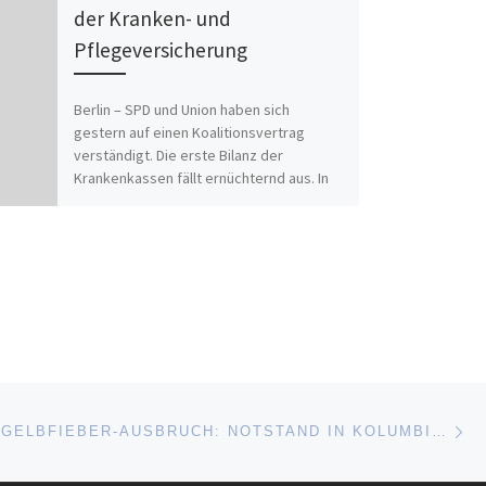
der Kranken- und
Pflegeversicherung
Berlin – SPD und Union haben sich
gestern auf einen Koalitionsvertrag
verständigt. Die erste Bilanz der
Krankenkassen fällt ernüchternd aus. In
den […]
Nä
ISTE
TÖDLICHER GELBFIEBER-AUSBRUCH: NOTSTAND IN KOLUMBIEN AUSGERUFEN