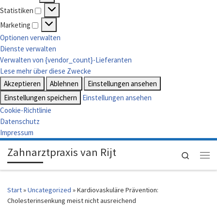
Vorlieben
Statistiken
Statistiken
Marketing
Marketing
Optionen verwalten
Dienste verwalten
Verwalten von {vendor_count}-Lieferanten
Lese mehr über diese Zwecke
Akzeptieren
Ablehnen
Einstellungen ansehen
Einstellungen speichern
Einstellungen ansehen
Cookie-Richtlinie
Datenschutz
Impressum
Zahnarztpraxis van Rijt
Search
Me
Start
»
Uncategorized
»
Kardiovaskuläre Prävention:
Cholesterinsenkung meist nicht ausreichend