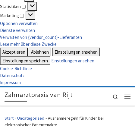
Vorlieben
Statistiken
Statistiken
Marketing
Marketing
Optionen verwalten
Dienste verwalten
Verwalten von {vendor_count}-Lieferanten
Lese mehr über diese Zwecke
Akzeptieren
Ablehnen
Einstellungen ansehen
Einstellungen speichern
Einstellungen ansehen
Cookie-Richtlinie
Datenschutz
Impressum
Zahnarztpraxis van Rijt
Search
Me
Start
»
Uncategorized
»
Ausnahmeregeln für Kinder bei
elektronischer Patientenakte