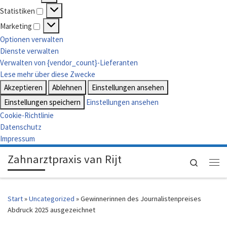
Vorlieben
Statistiken
Statistiken
Marketing
Marketing
Optionen verwalten
Dienste verwalten
Verwalten von {vendor_count}-Lieferanten
Lese mehr über diese Zwecke
Akzeptieren
Ablehnen
Einstellungen ansehen
Einstellungen speichern
Einstellungen ansehen
Cookie-Richtlinie
Datenschutz
Impressum
Zahnarztpraxis van Rijt
Search
Me
Start
»
Uncategorized
»
Gewinnerinnen des Journalistenpreises
Abdruck 2025 ausgezeichnet